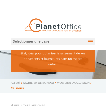
02 47 75 15 95
02 43 75 78 75
(Tours)
(Le Mans)
contact@planetoffice.fr
Caissons
Sélectionner une page
Des caissons d’occasion pratiques et en bon
état, idéal pour optimiser le rangement de vos
documents et fournitures dans un espace
réduit.
Accueil
/
MOBILIER DE BUREAU
/
MOBILIER D'OCCASION
/
Caissons
Trié
8 résultats affichés