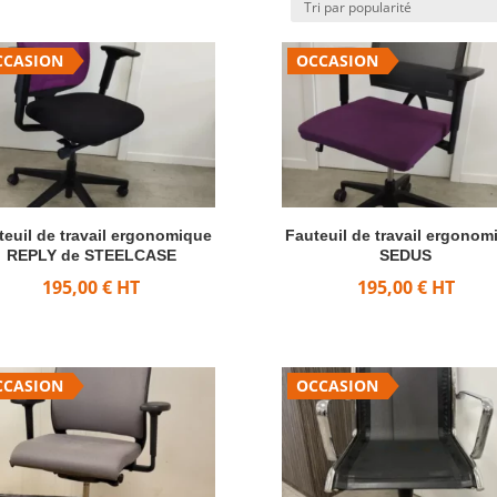
CCASION
OCCASION
teuil de travail ergonomique
Fauteuil de travail ergonom
REPLY de STEELCASE
SEDUS
195,00
€
HT
195,00
€
HT
CCASION
OCCASION