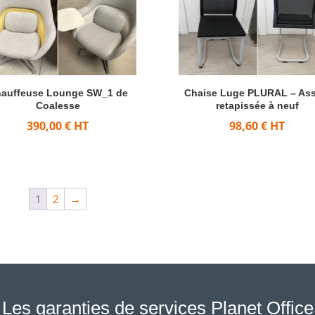
auffeuse Lounge SW_1 de
Chaise Luge PLURAL – Ass
Coalesse
retapissée à neuf
390,00
€
HT
98,60
€
HT
1
2
→
Les garanties de services Planet Office