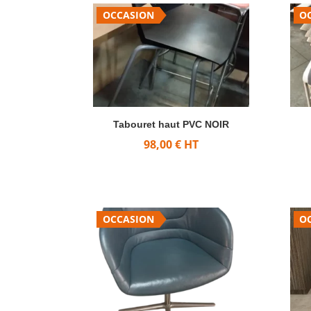
OCCASION
O
Tabouret haut PVC NOIR
98,00
€
HT
OCCASION
O