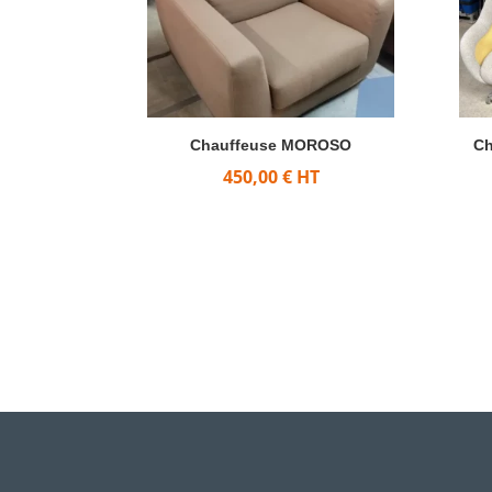
Chauffeuse MOROSO
Ch
450,00
€
HT