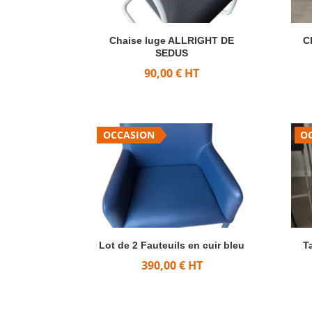
Chaise luge ALLRIGHT DE
C
SEDUS
90,00
€
HT
OCCASION
O
Lot de 2 Fauteuils en cuir bleu
T
390,00
€
HT