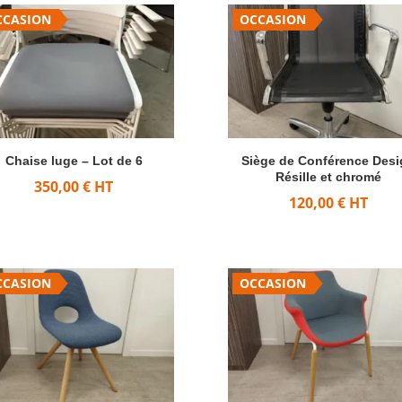
CCASION
OCCASION
Chaise luge – Lot de 6
Siège de Conférence Desi
Résille et chromé
350,00
€
HT
120,00
€
HT
CCASION
OCCASION