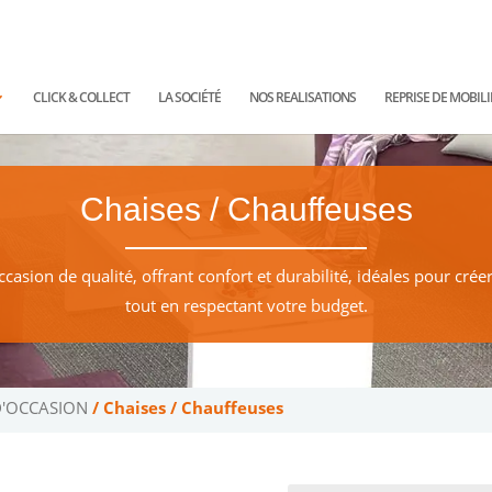
ntact@planetoffice.fr
CLICK & COLLECT
LA SOCIÉTÉ
NOS REALISATIONS
REPRISE DE MOBILI
Chaises / Chauffeuses
ccasion de qualité, offrant confort et durabilité, idéales pour cré
tout en respectant votre budget.
D'OCCASION
/ Chaises / Chauffeuses