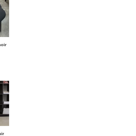
noir
ir