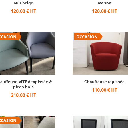
cuir beige
marron
120,00
€
HT
120,00
€
HT
CCASION
OCCASION
auffeuse VITRA tapissée &
Chauffeuse tapissée
pieds bois
110,00
€
HT
210,00
€
HT
CCASION