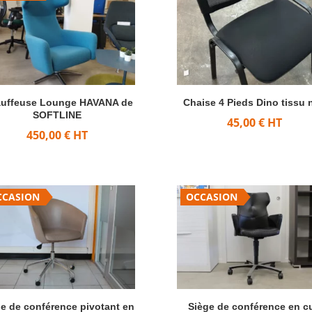
uffeuse Lounge HAVANA de
Chaise 4 Pieds Dino tissu 
SOFTLINE
45,00
€
HT
450,00
€
HT
CCASION
OCCASION
e de conférence pivotant en
Siège de conférence en cu