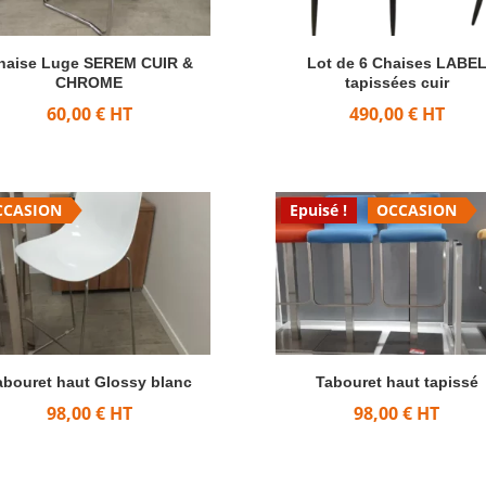
haise Luge SEREM CUIR &
Lot de 6 Chaises LABE
CHROME
tapissées cuir
60,00
€
HT
490,00
€
HT
CCASION
Epuisé !
OCCASION
abouret haut Glossy blanc
Tabouret haut tapissé
98,00
€
HT
98,00
€
HT