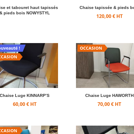
se et tabouret haut tapissés
Chaise tapissée & pieds b
& pieds bois NOWYSTYL
120,00
€
HT
uveauté !
OCCASION
CCASION
Chaise Luge KINNARP’S
Chaise Luge HAWORTH
60,00
€
HT
70,00
€
HT
CCASION