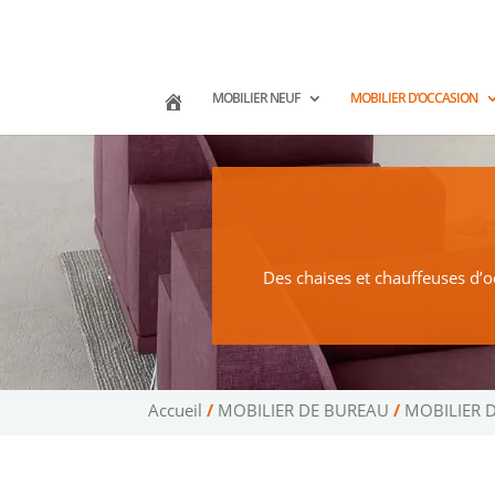
02 47 75 15 95
02 43 75 78 75
co
(Tours)
(Le Mans)
MOBILIER NEUF
MOBILIER D’OCCASION
Des chaises et chauffeuses d’o
Accueil
/
MOBILIER DE BUREAU
/
MOBILIER 