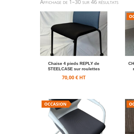
Trié
Affichage de 1–30 sur 46 résultats
par
O
popula
Chaise 4 pieds REPLY de
CH
STEELCASE sur roulettes
70,00
€
HT
OCCASION
O