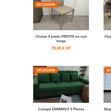
OCCASION
Chaise 4 pieds PROTIS en cuir
Cha
beige
70,00
€
HT
OCCASION
O
Canapé DOMINGO 3 Places
Sièg