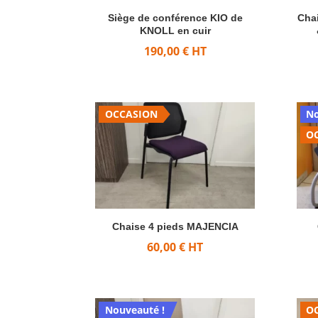
Siège de conférence KIO de
Chai
KNOLL en cuir
190,00
€
HT
OCCASION
No
O
Chaise 4 pieds MAJENCIA
60,00
€
HT
Nouveauté !
O