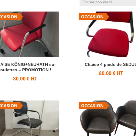
CCASION
OCCASION
rité
AISE KÖNIG+NEURATH sur
Chaise 4 pieds de SEDU
roulettes – PROMOTION !
80,00
€
HT
80,00
€
HT
CCASION
OCCASION