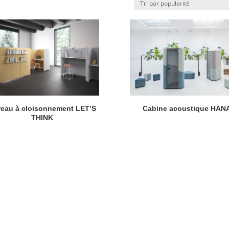
eau à cloisonnement LET’S
Cabine acoustique HAN
THINK