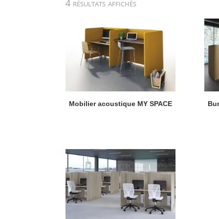
Trié
4 résultats affichés
par
popularité
Mobilier acoustique MY SPACE
Bur