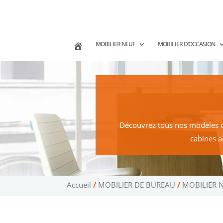
02 47 75 15 95
02 43 75 78 75
co
(Tours)
(Le Mans)
MOBILIER NEUF
MOBILIER D’OCCASION
Découvrez tous nos modèles d’e
cabines a
Accueil
/
MOBILIER DE BUREAU
/
MOBILIER 