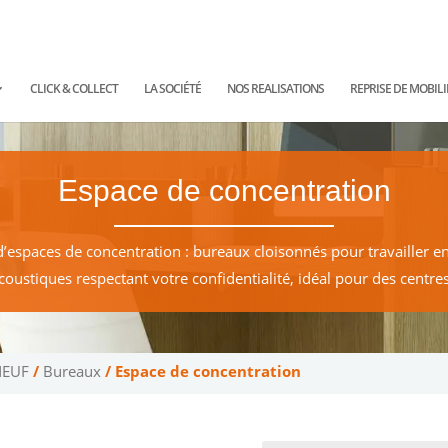
ntact@planetoffice.fr
CLICK & COLLECT
LA SOCIÉTÉ
NOS REALISATIONS
REPRISE DE MOBILI
Espace de concentration
spaces de concentration : bureaux cloisonnés pour travailler en 
coustiques respectant votre confidentialité, idéal pour des centres
NEUF
/
Bureaux
/ Espace de concentration