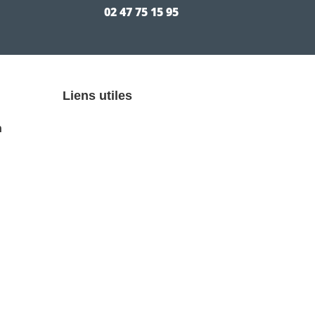
02 47 75 15 95
Liens utiles
n