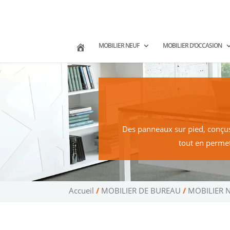
02 47 75 15 95
02 43 75 78 75
co
(Tours)
(Le Mans)
MOBILIER NEUF
MOBILIER D’OCCASION
Des panneaux sur pied, conçus 
tout en permet
Accueil
/
MOBILIER DE BUREAU
/
MOBILIER 