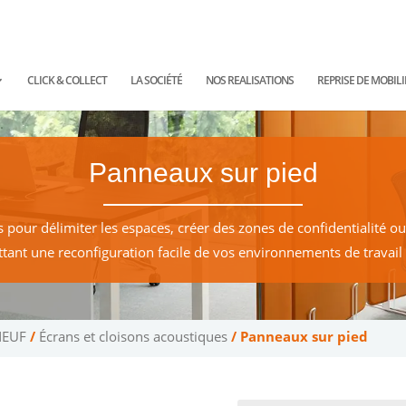
ntact@planetoffice.fr
CLICK & COLLECT
LA SOCIÉTÉ
NOS REALISATIONS
REPRISE DE MOBILI
Panneaux sur pied
pour délimiter les espaces, créer des zones de confidentialité o
tant une reconfiguration facile de vos environnements de travail
NEUF
/
Écrans et cloisons acoustiques
/ Panneaux sur pied