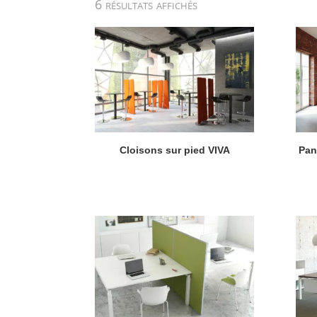
Trié
6 résultats affichés
par
popularité
Cloisons sur pied VIVA
Pan