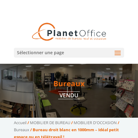
02 47 75 15 95
02 43 75 78 75
(Tours)
(Le Mans)
contact@planetoffice.fr
Sélectionner une page
Bureaux
VENDU
Accueil
/
MOBILIER DE BUREAU
/
MOBILIER D'OCCASION
/
Bureaux
/ Bureau droit blanc en 1000mm – Idéal petit
espace ou en télétravail !