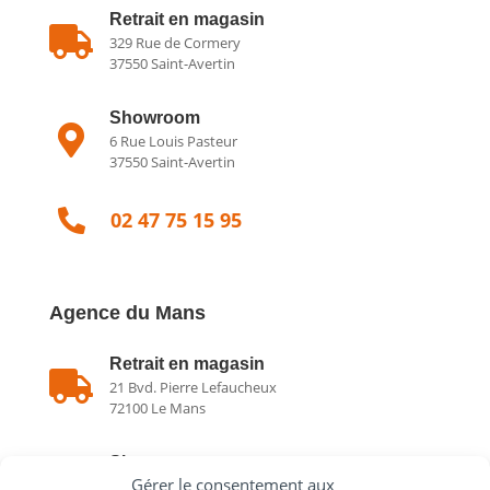
Retrait en magasin

329 Rue de Cormery
37550 Saint-Avertin
Showroom

6 Rue Louis Pasteur
37550 Saint-Avertin

02 47 75 15 95
Agence du Mans
Retrait en magasin

21 Bvd. Pierre Lefaucheux
72100 Le Mans
Showroom

Gérer le consentement aux
21 Bvd. Pierre Lefaucheux