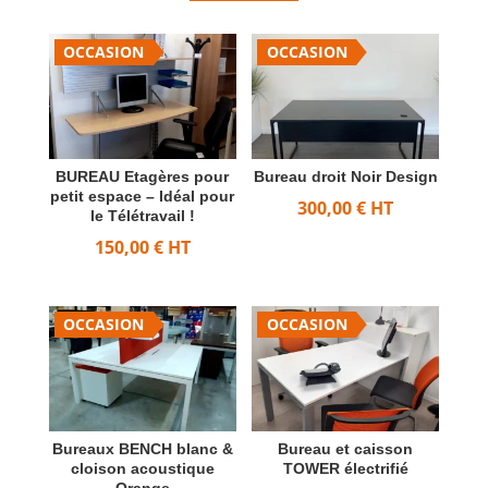
OCCASION
OCCASION
BUREAU Etagères pour
Bureau droit Noir Design
petit espace – Idéal pour
300,00
€
HT
le Télétravail !
150,00
€
HT
OCCASION
OCCASION
Bureaux BENCH blanc &
Bureau et caisson
cloison acoustique
TOWER électrifié
Orange