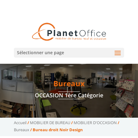
02 47 75 15 95
02 43 75 78 75
(Tours)
(Le Mans)
contact@planetoffice.fr
Sélectionner une page
Bureaux
OCCASION 1ère Catégorie
Accueil
/
MOBILIER DE BUREAU
/
MOBILIER D'OCCASION
/
Bureaux
/ Bureau droit Noir Design