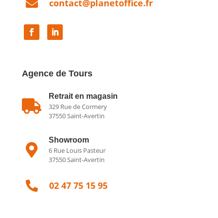

contact@planetoffice.fr
Agence de Tours
Retrait en magasin

329 Rue de Cormery
37550 Saint-Avertin
Showroom

6 Rue Louis Pasteur
37550 Saint-Avertin

02 47 75 15 95