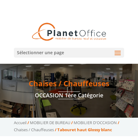
02 47 75 15 95
02 43 75 78 75
(Tours)
(Le Mans)
contact@planetoffice.fr
Sélectionner une page
Chaises / Chauffeuses
OCCASION 1ère Catégorie
Accueil
/
MOBILIER DE BUREAU
/
MOBILIER D'OCCASION
/
Chaises / Chauffeuses
/ Tabouret haut Glossy blanc