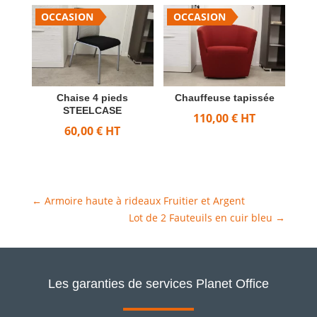
OCCASION
OCCASION
Chaise 4 pieds
Chauffeuse tapissée
STEELCASE
110,00
€
HT
60,00
€
HT
←
Armoire haute à rideaux Fruitier et Argent
Lot de 2 Fauteuils en cuir bleu
→
Les garanties de services Planet Office