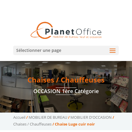
02 47 75 15 95
02 43 75 78 75
(Tours)
(Le Mans)
contact@planetoffice.fr
Sélectionner une page
Chaises / Chauffeuses
OCCASION 1ère Catégorie
Accueil
/
MOBILIER DE BUREAU
/
MOBILIER D'OCCASION
/
Chaises / Chauffeuses
/ Chaise Luge cuir noir