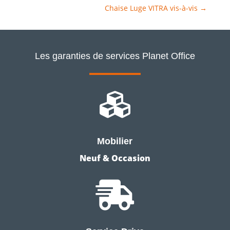
Chaise Luge VITRA vis-à-vis
→
Les garanties de services Planet Office

Mobilier
Neuf & Occasion
