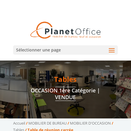
02 47 75 15 95
02 43 75 78 75
(Tours)
(Le Mans)
contact@planetoffice.fr
Sélectionner une page
Tables
OCCASION 1ère Catégorie |
VENDUE
Accueil
/
MOBILIER DE BUREAU
/
MOBILIER D'OCCASION
/
Tables
/ Table de réunion carrée