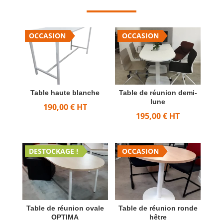
OCCASION
OCCASION
Table haute blanche
Table de réunion demi-
lune
190,00
€
HT
195,00
€
HT
DESTOCKAGE !
OCCASION
Table de réunion ovale
Table de réunion ronde
OPTIMA
hêtre