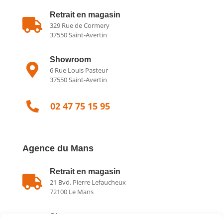
Retrait en magasin

329 Rue de Cormery
37550 Saint-Avertin
Showroom

6 Rue Louis Pasteur
37550 Saint-Avertin

02 47 75 15 95
Agence du Mans
Retrait en magasin

21 Bvd. Pierre Lefaucheux
72100 Le Mans
Showroom