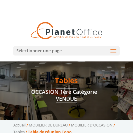
02 47 75 15 95
02 43 75 78 75
(Tours)
(Le Mans)
contact@planetoffice.fr
Sélectionner une page
Tables
OCCASION 1ère Catégorie |
VENDUE
Accueil
/
MOBILIER DE BUREAU
/
MOBILIER D'OCCASION
/
Tables
/ Table de réunion Tono