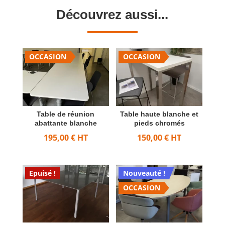
Découvrez aussi...
OCCASION
OCCASION
Table de réunion
Table haute blanche et
abattante blanche
pieds chromés
195,00
€
HT
150,00
€
HT
Epuisé !
Nouveauté !
OCCASION