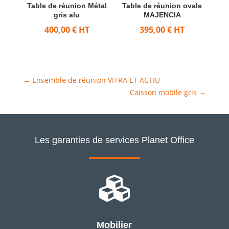
Table de réunion Métal
Table de réunion ovale
gris alu
MAJENCIA
400,00
€
HT
395,00
€
HT
←
Ensemble de réunion VITRA ET ACTIU
Caisson mobile gris
→
Les garanties de services Planet Office

Mobilier