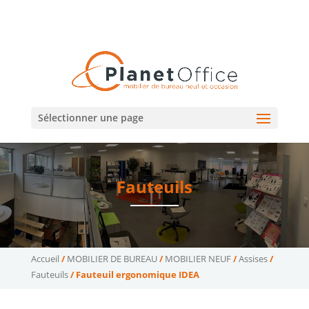
02 47 75 15 95
02 43 75 78 75
(Tours)
(Le Mans)
contact@planetoffice.fr
Sélectionner une page
Fauteuils
Accueil
/
MOBILIER DE BUREAU
/
MOBILIER NEUF
/
Assises
/
Fauteuils
/ Fauteuil ergonomique IDEA