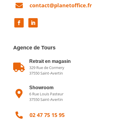

contact@planetoffice.fr
Agence de Tours
Retrait en magasin

329 Rue de Cormery
37550 Saint-Avertin
Showroom

6 Rue Louis Pasteur
37550 Saint-Avertin

02 47 75 15 95