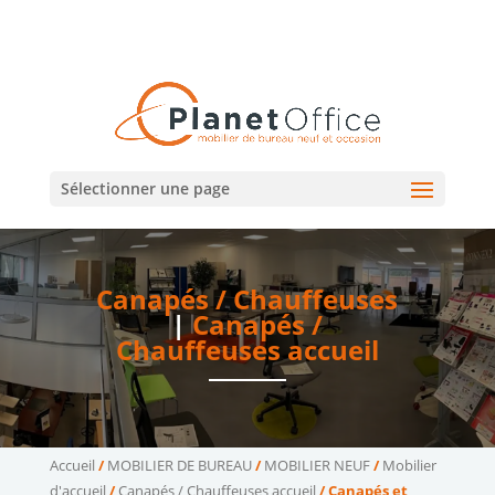
02 47 75 15 95
02 43 75 78 75
(Tours)
(Le Mans)
contact@planetoffice.fr
Sélectionner une page
Canapés / Chauffeuses
|
Canapés /
Chauffeuses accueil
Accueil
/
MOBILIER DE BUREAU
/
MOBILIER NEUF
/
Mobilier
d'accueil
/
Canapés / Chauffeuses accueil
/ Canapés et