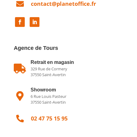

contact@planetoffice.fr
Agence de Tours
Retrait en magasin

329 Rue de Cormery
37550 Saint-Avertin
Showroom

6 Rue Louis Pasteur
37550 Saint-Avertin

02 47 75 15 95