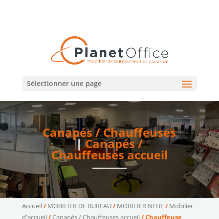
02 47 75 15 95
02 43 75 78 75
(Tours)
(Le Mans)
contact@planetoffice.fr
Sélectionner une page
Canapés / Chauffeuses
|
Canapés /
Chauffeuses accueil
Accueil
/
MOBILIER DE BUREAU
/
MOBILIER NEUF
/
Mobilier
d'accueil
/
Canapés / Chauffeuses accueil
/ Chauffeuse