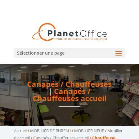
02 47 75 15 95
02 43 75 78 75
(Tours)
(Le Mans)
contact@planetoffice.fr
Sélectionner une page
Canapés / Chauffeuses
|
Canapés /
Chauffeuses accueil
Accueil
/
MOBILIER DE BUREAU
/
MOBILIER NEUF
/
Mobilier
d'accueil
/
Canapés / Chauffeuses accueil
/ Chauffeuse