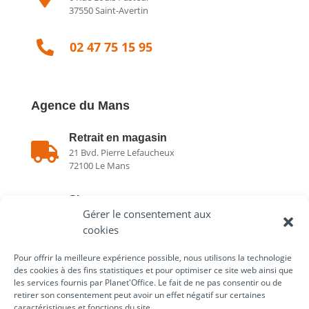
37550 Saint-Avertin

02 47 75 15 95
Agence du Mans
Retrait en magasin

21 Bvd. Pierre Lefaucheux
72100 Le Mans
Showroom

Gérer le consentement aux
21 Bvd. Pierre Lefaucheux
72100 Le Mans
cookies
Pour offrir la meilleure expérience possible, nous utilisons la technologie

02 43 75 78 75
des cookies à des fins statistiques et pour optimiser ce site web ainsi que
les services fournis par Planet'Office. Le fait de ne pas consentir ou de
retirer son consentement peut avoir un effet négatif sur certaines
caractéristiques et fonctions du site.