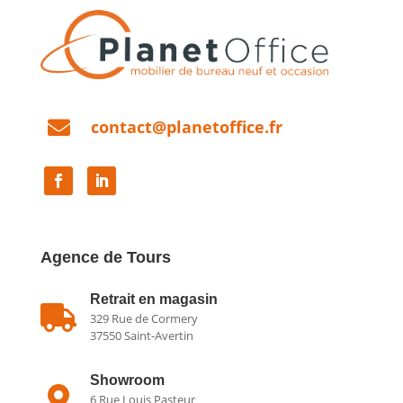

contact@planetoffice.fr
Agence de Tours
Retrait en magasin

329 Rue de Cormery
37550 Saint-Avertin
Showroom

6 Rue Louis Pasteur