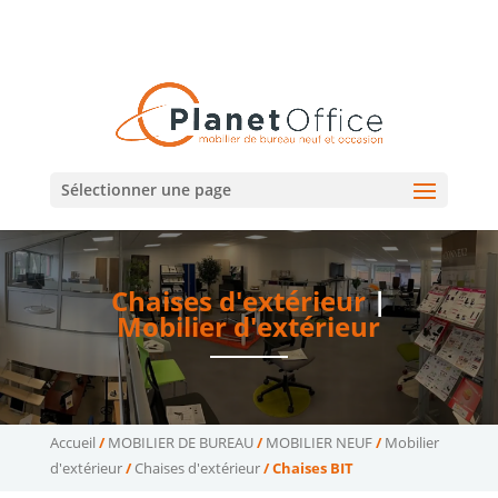
02 47 75 15 95
02 43 75 78 75
(Tours)
(Le Mans)
contact@planetoffice.fr
Sélectionner une page
Chaises d'extérieur
|
Mobilier d'extérieur
Accueil
/
MOBILIER DE BUREAU
/
MOBILIER NEUF
/
Mobilier
d'extérieur
/
Chaises d'extérieur
/ Chaises BIT