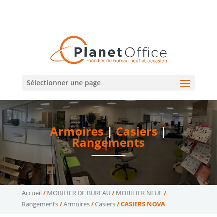
02 47 75 15 95
02 43 75 78 75
(Tours)
(Le Mans)
contact@planetoffice.fr
Sélectionner une page
Armoires
|
Casiers
|
Rangements
Accueil
/
MOBILIER DE BUREAU
/
MOBILIER NEUF
/
Rangements
/
Armoires
/
Casiers
/ CASIERS NOVA