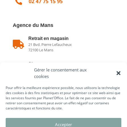

02 47 75 15 95
Agence du Mans
Retrait en magasin

21 Bvd. Pierre Lefaucheux
72100 Le Mans
Showroom

Gérer le consentement aux
21 Bvd. Pierre Lefaucheux
72100 Le Mans
cookies
Pour offrir la meilleure expérience possible, nous utilisons la technologie

02 43 75 78 75
des cookies à des fins statistiques et pour optimiser ce site web ainsi que
les services fournis par Planet'Office. Le fait de ne pas consentir ou de
retirer son consentement peut avoir un effet négatif sur certaines
caractéristiques et fonctions du site.
Liens utiles
Accepter