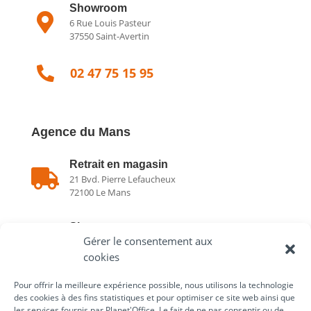
Showroom

6 Rue Louis Pasteur
37550 Saint-Avertin

02 47 75 15 95
Agence du Mans
Retrait en magasin

21 Bvd. Pierre Lefaucheux
72100 Le Mans
Showroom

Gérer le consentement aux
21 Bvd. Pierre Lefaucheux
72100 Le Mans
cookies
Pour offrir la meilleure expérience possible, nous utilisons la technologie

02 43 75 78 75
des cookies à des fins statistiques et pour optimiser ce site web ainsi que
les services fournis par Planet'Office. Le fait de ne pas consentir ou de