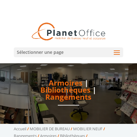
02 47 75 15 95
02 43 75 78 75
(Tours)
(Le Mans)
contact@planetoffice.fr
Sélectionner une page
Armoires
|
Bibliothèques
|
Rangements
Accueil
/
MOBILIER DE BUREAU
/
MOBILIER NEUF
/
Rangements
/
Armoires
/
Bibliothèques
/