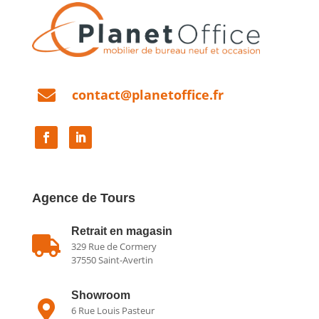

contact@planetoffice.fr
Agence de Tours
Retrait en magasin

329 Rue de Cormery
37550 Saint-Avertin
Showroom

6 Rue Louis Pasteur