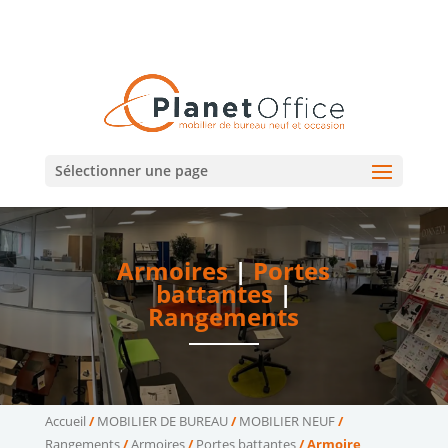
02 47 75 15 95
02 43 75 78 75
(Tours)
(Le Mans)
contact@planetoffice.fr
Sélectionner une page
Armoires
|
Portes
battantes
|
Rangements
Accueil
/
MOBILIER DE BUREAU
/
MOBILIER NEUF
/
Rangements
/
Armoires
/
Portes battantes
/ Armoire