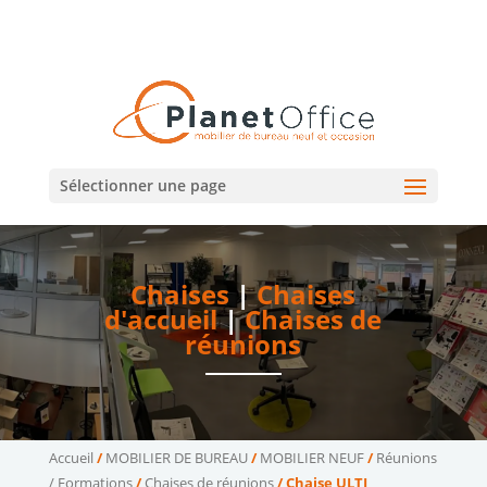
02 47 75 15 95
02 43 75 78 75
(Tours)
(Le Mans)
contact@planetoffice.fr
Sélectionner une page
Chaises
|
Chaises
d'accueil
|
Chaises de
réunions
Accueil
/
MOBILIER DE BUREAU
/
MOBILIER NEUF
/
Réunions
/ Formations
/
Chaises de réunions
/ Chaise ULTI