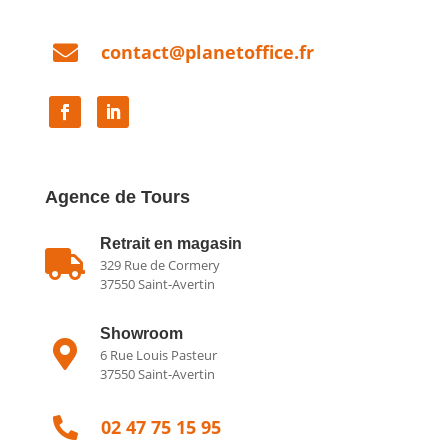

contact@planetoffice.fr
Agence de Tours
Retrait en magasin

329 Rue de Cormery
37550 Saint-Avertin
Showroom

6 Rue Louis Pasteur
37550 Saint-Avertin

02 47 75 15 95