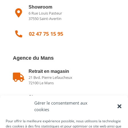
Showroom

6 Rue Louis Pasteur
37550 Saint-Avertin

02 47 75 15 95
Agence du Mans
Retrait en magasin

21 Bvd. Pierre Lefaucheux
72100 Le Mans
Showroom

Gérer le consentement aux
21 Bvd. Pierre Lefaucheux
72100 Le Mans
cookies
Pour offrir la meilleure expérience possible, nous utilisons la technologie

02 43 75 78 75
des cookies à des fins statistiques et pour optimiser ce site web ainsi que