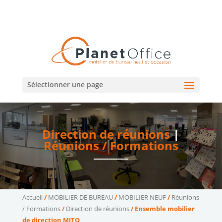
02 47 75 15 95
02 43 75 78 75
(Tours)
(Le Mans)
contact@planetoffice.fr
Sélectionner une page
Direction de réunions
|
Réunions / Formations
Accueil
/
MOBILIER DE BUREAU
/
MOBILIER NEUF
/
Réunions
/ Formations
/
Direction de réunions
/ Ensemble mobilier
de direction MITO