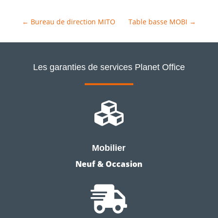
←
Bureau de direction MITO
Table basse MOBI
→
Les garanties de services Planet Office

Mobilier
Neuf & Occasion
