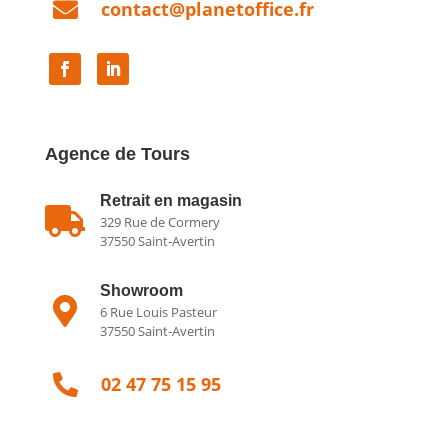

contact@planetoffice.fr
Agence de Tours
Retrait en magasin

329 Rue de Cormery
37550 Saint-Avertin
Showroom

6 Rue Louis Pasteur
37550 Saint-Avertin

02 47 75 15 95