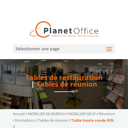
02 47 75 15 95
02 43 75 78 75
(Tours)
(Le Mans)
contact@planetoffice.fr
Sélectionner une page
Tables de restauration
|
Tables de réunion
Accueil
/
MOBILIER DE BUREAU
/
MOBILIER NEUF
/
Réunions
/ Formations
/
Tables de réunion
/ Table haute ronde ROL
1