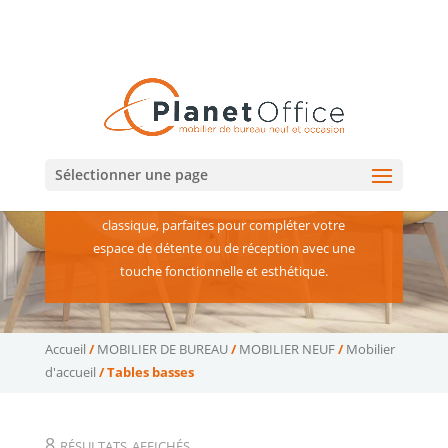
02 47 75 15 95
02 43 75 78 75
(Tours)
(Le Mans)
contact@planetoffice.fr
Tables basses
Sélectionner une page
Des tables basses au design contemporain ou
classique, parfaites pour compléter votre
espace de détente ou de réception avec une
touche fonctionnelle et esthétique.
Accueil
/
MOBILIER DE BUREAU
/
MOBILIER NEUF
/
Mobilier
d'accueil
/ Tables basses
Trié
8 résultats affichés