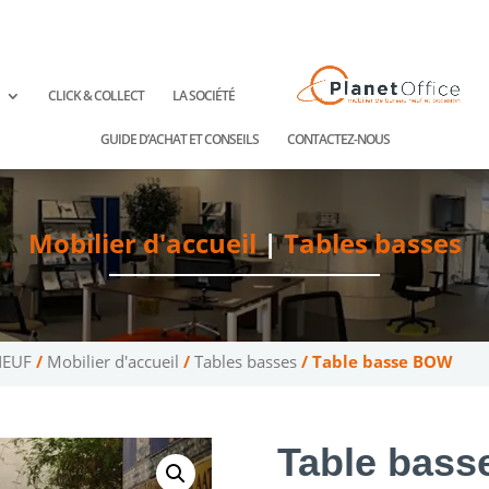
ntact@planetoffice.fr
CLICK & COLLECT
LA SOCIÉTÉ
GUIDE D’ACHAT ET CONSEILS
CONTACTEZ-NOUS
Mobilier d'accueil
|
Tables basses
NEUF
/
Mobilier d'accueil
/
Tables basses
/ Table basse BOW
Table bas