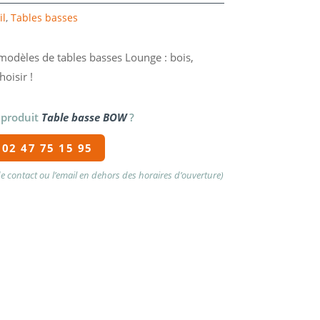
il
,
Tables basses
dèles de tables basses Lounge : bois,
oisir !
 produit
Table basse BOW
?
02 47 75 15 95
 de contact ou l’email en dehors des horaires d’ouverture)