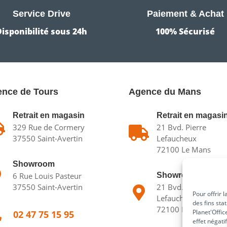
Service Drive
Paiement & Achat
Disponibilité sous 24h
100% Sécurisé
nce de Tours
Agence du Mans
Retrait en magasin
Retrait en magasi

329 Rue de Cormery
21 Bvd. Pierre

37550 Saint-Avertin
Lefaucheux
72100 Le Mans
Showroom

6 Rue Louis Pasteur
Showroom
37550 Saint-Avertin
21 Bvd. Pierre

Pour offrir 
Lefaucheux
des fins sta
72100 Le Mans
Planet'Offic

02 47 75 15 95
effet négati