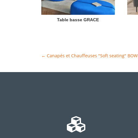
Table basse GRACE
←
Canapés et Chauffeuses "Soft seating" BOW
