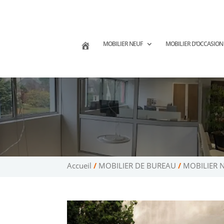
02 47 75 15 95
02 43 75 78 75
co
(Tours)
(Le Mans)
MOBILIER NEUF
MOBILIER D’OCCASION
Accueil
/
MOBILIER DE BUREAU
/
MOBILIER 