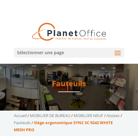
02 47 75 15 95
02 43 75 78 75
(Tours)
(Le Mans)
contact@planetoffice.fr
Sélectionner une page
Fauteuils
Accueil
/
MOBILIER DE BUREAU
/
MOBILIER NEUF
/
Assises
/
Fauteuils
/ Siège ergonomique SYNC SC 9242 WHITE
MESH PRO