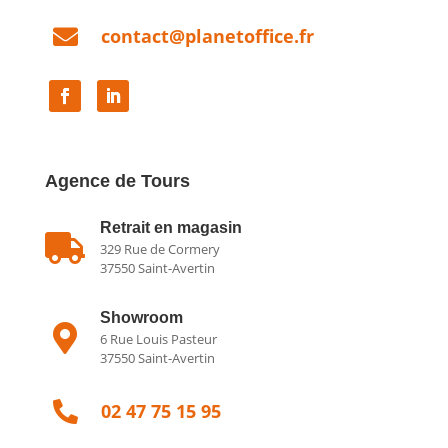

contact@planetoffice.fr
Agence de Tours
Retrait en magasin

329 Rue de Cormery
37550 Saint-Avertin
Showroom

6 Rue Louis Pasteur
37550 Saint-Avertin

02 47 75 15 95