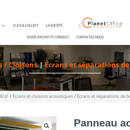
ntact@planetoffice.fr
CLICK & COLLECT
LA SOCIÉTÉ
GUIDE D’ACHAT ET CONSEILS
CONTACTEZ-NOUS
s / Cloisons
|
Écrans et séparations d
NEUF
/
Écrans et cloisons acoustiques
/
Écrans et séparations de 
Panneau ac