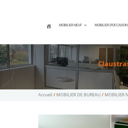
02 47 75 15 95
02 43 75 78 75
co
(Tours)
(Le Mans)
MOBILIER NEUF
MOBILIER D’OCCASION
Claustra
Accueil
/
MOBILIER DE BUREAU
/
MOBILIER 