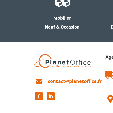

Mobilier
Neuf & Occasion
Age

contact@planetoffice.fr