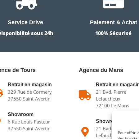


Service Drive
Paiement & Achat
Disponibilité sous 24h
100% Sécurisé
nce de Tours
Agence du Mans
Retrait en magasin
Retrait en magasi

329 Rue de Cormery
21 Bvd. Pierre

37550 Saint-Avertin
Lefaucheux
72100 Le Mans
Showroom

6 Rue Louis Pasteur
Showroom
37550 Saint-Avertin
21 Bvd. Pierre

Pour offrir 
Lefaucheux
des fins sta