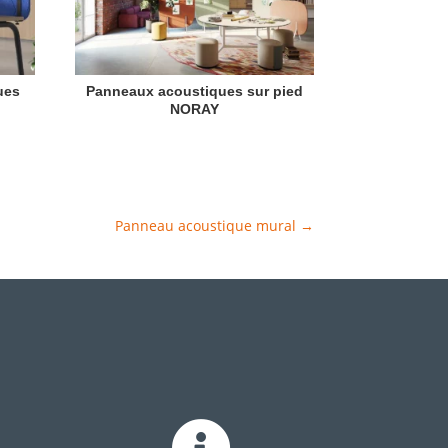
ues
Panneaux acoustiques sur pied
NORAY
Panneau acoustique mural
→