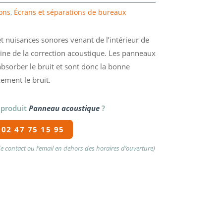
sons
,
Écrans et séparations de bureaux
t nuisances sonores venant de l’intérieur de
aine de la correction acoustique. Les panneaux
bsorber le bruit et sont donc la bonne
cement le bruit.
 produit
Panneau acoustique
?
02 47 75 15 95
 de contact ou l’email en dehors des horaires d’ouverture)