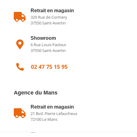
Retrait en magasin

329 Rue de Cormery
37550 Saint-Avertin
Showroom

6 Rue Louis Pasteur
37550 Saint-Avertin

02 47 75 15 95
Agence du Mans
Retrait en magasin

21 Bvd. Pierre Lefaucheux
72100 Le Mans
Showroom