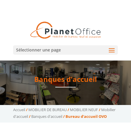
02 47 75 15 95
02 43 75 78 75
(Tours)
(Le Mans)
contact@planetoffice.fr
Sélectionner une page
Banques d'accueil
Accueil
/
MOBILIER DE BUREAU
/
MOBILIER NEUF
/
Mobilier
d'accueil
/
Banques d'accueil
/ Bureau d’accueil OVO