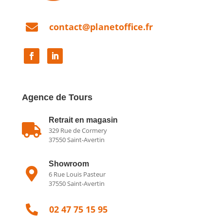

contact@planetoffice.fr
Agence de Tours
Retrait en magasin

329 Rue de Cormery
37550 Saint-Avertin
Showroom

6 Rue Louis Pasteur
37550 Saint-Avertin

02 47 75 15 95