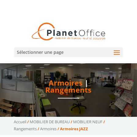
02 47 75 15 95
02 43 75 78 75
(Tours)
(Le Mans)
contact@planetoffice.fr
Sélectionner une page
Armoires
|
Rangements
Accueil
/
MOBILIER DE BUREAU
/
MOBILIER NEUF
/
Rangements
/
Armoires
/ Armoires JAZZ