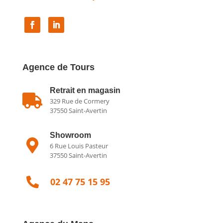
Agence de Tours
Retrait en magasin

329 Rue de Cormery
37550 Saint-Avertin
Showroom

6 Rue Louis Pasteur
37550 Saint-Avertin

02 47 75 15 95