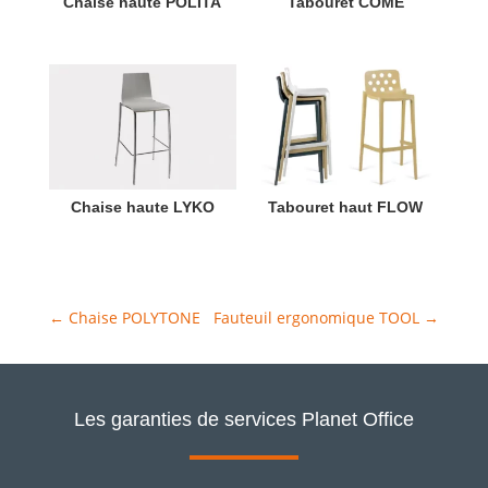
Chaise haute POLITA
Tabouret COME
Chaise haute LYKO
Tabouret haut FLOW
←
Chaise POLYTONE
Fauteuil ergonomique TOOL
→
Les garanties de services Planet Office