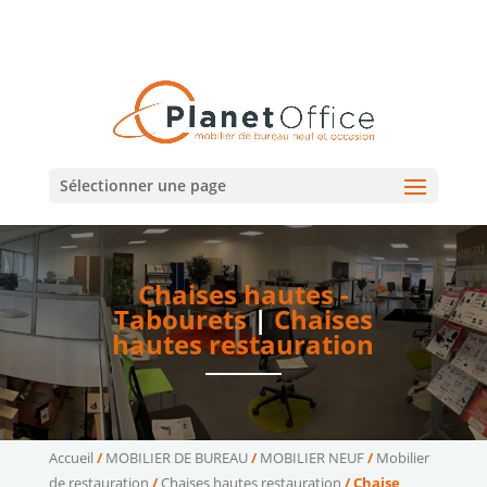
02 47 75 15 95
02 43 75 78 75
(Tours)
(Le Mans)
contact@planetoffice.fr
Sélectionner une page
Chaises hautes -
Tabourets
|
Chaises
hautes restauration
Accueil
/
MOBILIER DE BUREAU
/
MOBILIER NEUF
/
Mobilier
de restauration
/
Chaises hautes restauration
/ Chaise