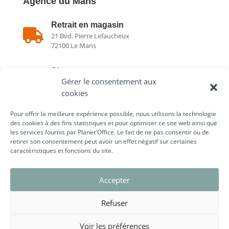
Agence du Mans
Retrait en magasin

21 Bvd. Pierre Lefaucheux
72100 Le Mans
Showroom

Gérer le consentement aux
21 Bvd. Pierre Lefaucheux
72100 Le Mans
cookies
Pour offrir la meilleure expérience possible, nous utilisons la technologie

02 43 75 78 75
des cookies à des fins statistiques et pour optimiser ce site web ainsi que
les services fournis par Planet'Office. Le fait de ne pas consentir ou de
retirer son consentement peut avoir un effet négatif sur certaines
caractéristiques et fonctions du site.
Liens utiles
Accepter
Refuser
Voir les préférences
© ARTEO Digital – Agence Web & Communication