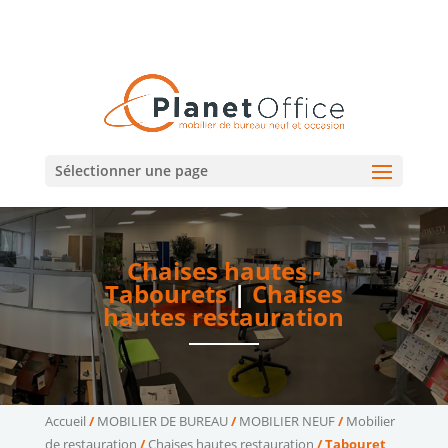
02 47 75 15 95
02 43 75 78 75
(Tours)
(Le Mans)
contact@planetoffice.fr
Sélectionner une page
Chaises hautes -
Tabourets
|
Chaises
hautes restauration
Accueil
/
MOBILIER DE BUREAU
/
MOBILIER NEUF
/
Mobilier
de restauration
/
Chaises hautes restauration
/ Tabouret