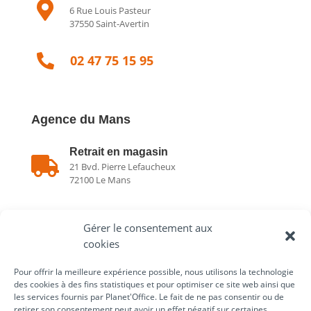

6 Rue Louis Pasteur
37550 Saint-Avertin

02 47 75 15 95
Agence du Mans
Retrait en magasin

21 Bvd. Pierre Lefaucheux
72100 Le Mans
Showroom

Gérer le consentement aux
21 Bvd. Pierre Lefaucheux
72100 Le Mans
cookies
Pour offrir la meilleure expérience possible, nous utilisons la technologie

02 43 75 78 75
des cookies à des fins statistiques et pour optimiser ce site web ainsi que
les services fournis par Planet'Office. Le fait de ne pas consentir ou de
retirer son consentement peut avoir un effet négatif sur certaines