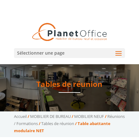
02 47 75 15 95
02 43 75 78 75
(Tours)
(Le Mans)
contact@planetoffice.fr
Sélectionner une page
Tables de réunion
Accueil
/
MOBILIER DE BUREAU
/
MOBILIER NEUF
/
Réunions
/ Formations
/
Tables de réunion
/ Table abattante
modulaire NET